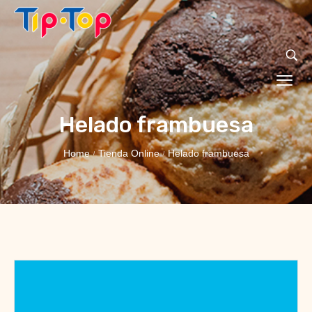
Helado frambuesa
Home
Tienda Online
Helado frambuesa
/
/